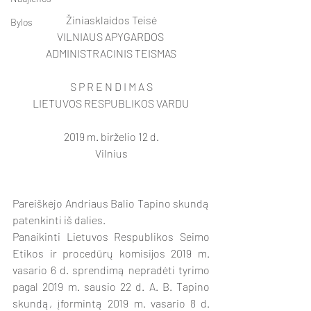
Žiniasklaidos Teisė
Bylos
VILNIAUS APYGARDOS 
ADMINISTRACINIS TEISMAS
S P R E N D I M A S
LIETUVOS RESPUBLIKOS VARDU
2019 m. birželio 12 d.
Vilnius
Pareiškėjo Andriaus Balio Tapino skundą 
patenkinti iš dalies.
Panaikinti Lietuvos Respublikos Seimo 
Etikos ir procedūrų komisijos 2019 m. 
vasario 6 d. sprendimą nepradėti tyrimo 
pagal 2019 m. sausio 22 d. A. B. Tapino 
skundą, įformintą 2019 m. vasario 8 d. 