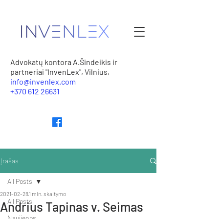
Advokatų kontora A.Šindeikis ir
partneriai "InvenLex", Vilnius,
info@invenlex.com
+370 612 26631
Įrašas
All Posts
2021-02-28
1 min. skaitymo
All Posts
Andrius Tapinas v. Seimas
Naujienos