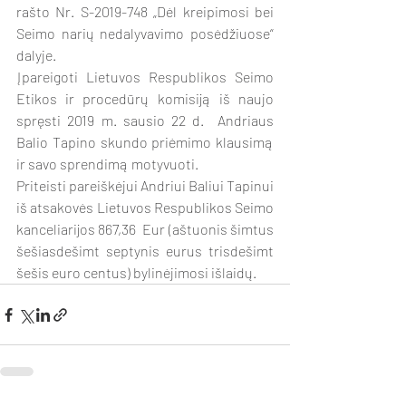
rašto Nr. S-2019-748 „Dėl kreipimosi bei 
Seimo narių nedalyvavimo posėdžiuose“ 
dalyje.
Įpareigoti Lietuvos Respublikos Seimo 
Etikos ir procedūrų komisiją iš naujo 
spręsti 2019 m. sausio 22 d.  Andriaus 
Balio Tapino skundo priėmimo klausimą 
ir savo sprendimą motyvuoti. 
Priteisti pareiškėjui Andriui Baliui Tapinui 
iš atsakovės Lietuvos Respublikos Seimo 
kanceliarijos 867,36  Eur (aštuonis šimtus 
šešiasdešimt septynis eurus trisdešimt 
šešis euro centus) bylinėjimosi išlaidų.