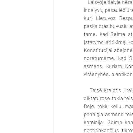
   Laisvoje šalyje nėra nieko blogo tame, kad yra Naisių festivalis, ir yra to festivalio organizatorių 
ir dalyvių pasaulėžiūr
kurį Lietuvos Respu
paskalbtas buvusiu at
tame, kad Seime atsi
įstatymo atitikimą Kon
Konstitucijai abejon
norėtumėme, kad Sei
asmens, kuriam Konst
viršenybės, o antikon
   Teisė kreiptis į teismą yra fundamentali žmogaus teisė. Tik atsilikusiose ar autokratinėse, 
diktatūrose tokia teis
Beje, tokiu keliu, m
paneigia asmens teisę
komisiją, Seimo kont
neatitinkančius tikr