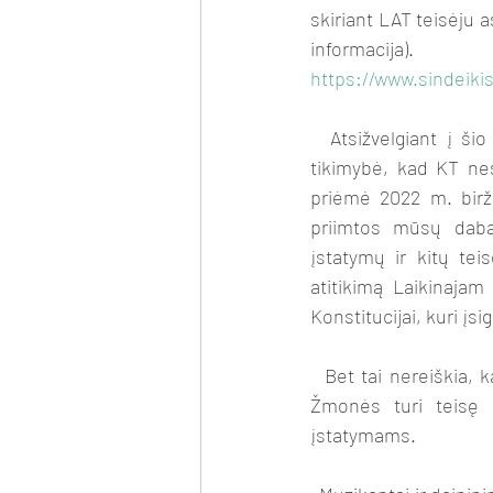
skiriant LAT teisėju 
informacij
https://www.sindeikis
  Atsižvelgiant į šio KT sudėtį į mūsų dabartinės Konstitucijos priėmimo datą, yra didelė 
tikimybė, kad KT nes
priėmė 2022 m. birže
priimtos mūsų dabart
įstatymų ir kitų teis
atitikimą Laikinajam 
Konstitucijai, kuri įsi
  Bet tai nereiškia, kad gali būtu paneigta tuo abejojančių konstitucinė teisė tai patikrinti KT. 
Žmonės turi teisę s
įstatymams. 