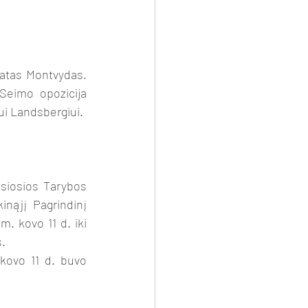
eimo opozicija 
ui Landsbergiui.
nąjį Pagrindinį 
 kovo 11 d. iki 
s.
ovo 11 d. buvo 