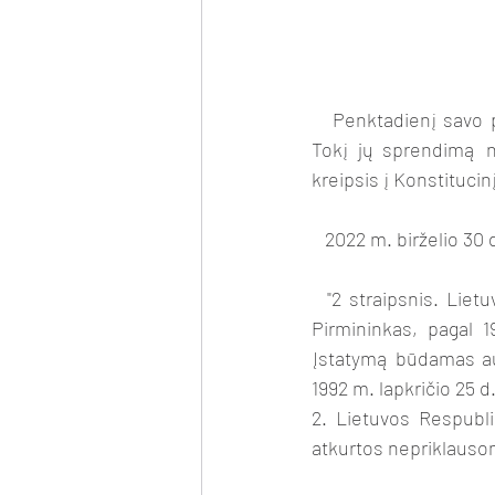
   Penktadienį savo pasirodymus Naisių fesitvalyje atšaukė „The Roop“ ir Donatas Montvydas. 
Tokį jų sprendimą n
kreipsis į Konstituci
   2022 m. birželio 
  "2 straipsnis. Lietuvos valstybės vadovas. 1. Lietuvos Respublikos Aukščiausiosios Tarybos 
Pirmininkas, pagal 1
Įstatymą būdamas auk
1992 m. lapkričio 25 d
2. Lietuvos Respubl
atkurtos nepriklauso