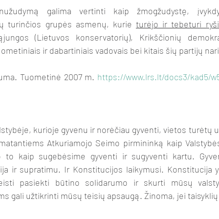
nužudymą galima vertinti kaip žmogžudystę, įvykdyt
ių turinčios grupės asmenų, kurie 
turėjo ir tebeturi ryš
ąjungos (Lietuvos konservatorių), Krikščionių demokra
metiniais ir dabartiniais vadovais bei kitais šių partijų nari
auguma. Tuometinė 2007 m. 
https://www.lrs.lt/docs3/kad5/w
 matantiems Atkuriamojo Seimo pirmininką kaip Valstybė
uo to kaip sugebėsime gyventi ir sugyventi kartu. Gyve
a ir supratimu. Ir Konstitucijos laikymusi. Konstitucija yr
isti pasiekti būtino solidarumo ir skurti mūsų valsty
 gali užtikrinti mūsų teisių apsaugą. Žinoma, jei taisyklių