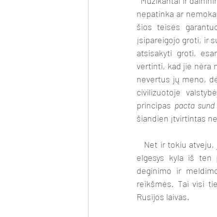
  Muzikantai ir dainininkai turi teisę dainuoti ir groti, bet turi ir teisę to nedaryti tiems, kurie jiems 
nepatinka ar nemoka. T
šios teisės garantu
įsipareigojo groti, ir
atsisakyti groti, e
vertinti, kad jie nėra
nevertus jų meno, dėl
civilizuotoje valsty
principas 
pacta sund
šiandien įtvirtintas n
   Net ir tokiu atveju, jei manai, kad tavo užsakovas nėra vertas pagarbos. Sutarčių nesilaikymo 
elgesys kyla iš ten p
deginimo ir meldimo
reikšmės. Tai visi ti
Rusijos laivas.  