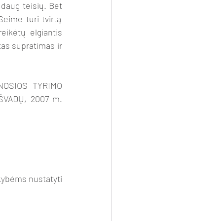
eime turi tvirtą 
ikėtų elgiantis 
as supratimas ir 
VADŲ, 2007 m. 
kybėms nustatyti 