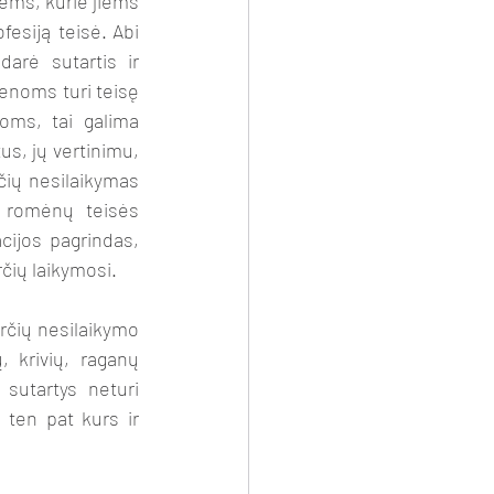
fesiją teisė. Abi 
rė sutartis ir 
enoms turi teisę 
ms, tai galima 
us, jų vertinimu, 
čių nesilaikymas 
s romėnų teisės 
acijos pagrindas, 
rčių laikymosi. 
, krivių, raganų 
sutartys neturi 
 ten pat kurs ir 