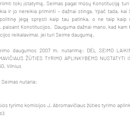
ia ir jo nereikia priminti – dažnai stinga. Ypač tada, kai S
olitinę jėgą spręsti kaip tau patinka, o ne taip kaip re
iai, paisant Konstitucijos.  Dauguma dažnai mano, kad kam t
cijos reikalavimai, jei turi Seime daugumą. 
MAVIČIAUS ŽŪTIES TYRIMO APLINKYBĖMS NUSTATYTI IŠ
50, Vilnius
 Seimas nutaria:
osios tyrimo komisijos J. Abromavičiaus žūties tyrimo aplin
s):