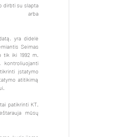
dirbti su slapta 
 arba 
emiantis Seimas 
tik iki 1992 m. 
kontroliuojanti 
ikrinti įstatymo 
tatymo atitikimą 
i. 
eštarauja mūsų 