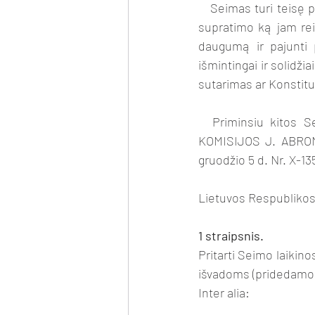
   Seimas turi teisę priimti tokį įstatymą. Seimas pagal mūsų Konstituciją turi daug teisių. Bet 
supratimo ką jam reik
daugumą ir pajunti p
išmintingai ir solidž
sutarimas ar Konstitu
  Priminsiu kitos Seimo daugumos 2007 m. nutarimą: DĖL SEIMO LAIKINOSIOS TYRIMO 
KOMISIJOS J. ABRO
gruodžio 5 d. Nr. X-13
Lietuvos Respublikos
1 straipsnis.
Pritarti Seimo laikin
išvadoms (pridedamo
Inter alia: 