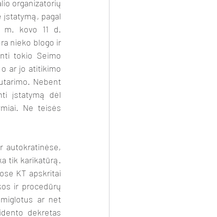
ė įstatymą, pagal 
 m. kovo 11 d. 
a nieko blogo ir 
nti tokio Seimo 
o ar jo atitikimo 
utarimo. Nebent 
i įstatymą dėl 
miai. Ne teisės 
a tik karikatūrą. 
se KT apskritai 
kos ir procedūrų 
miglotus ar net 
idento dekretas 