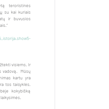
ą teroristinės 
ių
 su kai kuriais 
tų ir buvusios 
ais.“
5_istorija.show5-
s vadovą.  Mūsų 
nimas kartu yra 
a tos taisyklės, 
bėje kokybišką 
 laikysimės. 