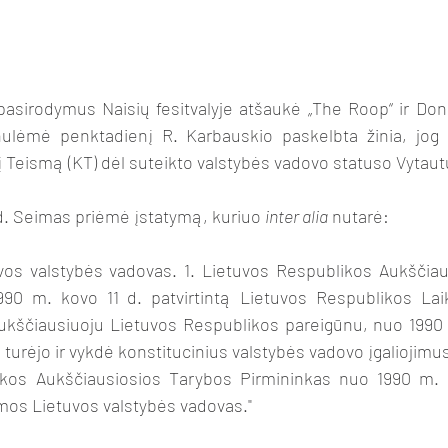
ulėmė penktadienį R. Karbauskio paskelbta žinia, jog S
nį Teismą (KT) dėl suteikto valstybės vadovo statuso Vytaut
30 d. Seimas priėmė įstatymą, kuriuo 
inter alia
 nutarė: 
990 m. kovo 11 d. patvirtintą Lietuvos Respublikos Laiki
ščiausiuoju Lietuvos Respublikos pareigūnu, nuo 1990 m.
. turėjo ir vykdė konstitucinius valstybės vadovo įgaliojimu
ikos Aukščiausiosios Tarybos Pirmininkas nuo 1990 m. k
mos Lietuvos valstybės vadovas."