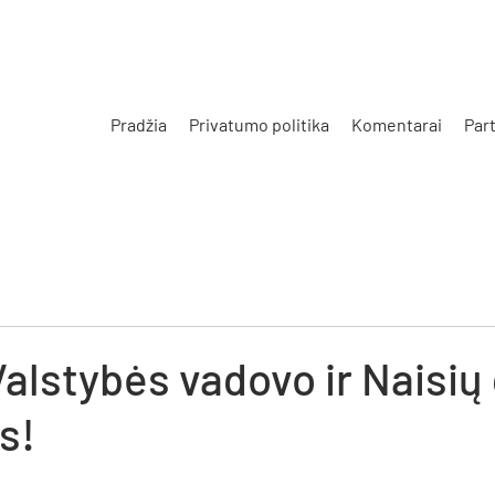
Pradžia
Privatumo politika
Komentarai
Part
s
Valstybės vadovo ir Naisi
s!