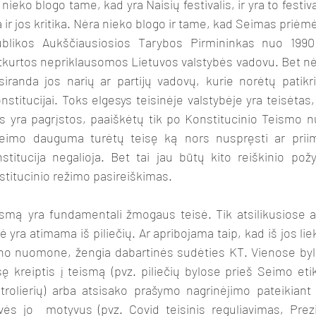
a ir jos kritika. Nėra nieko blogo ir tame, kad Seimas priėm
blikos Aukščiausiosios Tarybos Pirmininkas nuo 1990
kurtos nepriklausomos Lietuvos valstybės vadovu. Bet nėr
randa jos narių ar partijų vadovų, kurie norėtų patikri
stitucijai. Toks elgesys teisinėje valstybėje yra teisėtas, 
ės yra pagrįstos, paaiškėtų tik po Konstitucinio Teismo n
mo dauguma turėtų teisę ką nors nuspręsti ar priimt
itucija negalioja. Bet tai jau būtų kito reiškinio požy
stitucinio režimo pasireiškimas. 
ė yra atimama iš piliečių. Ar apribojama taip, kad iš jos liek
ano nuomone, žengia dabartinės sudėties KT. Vienose bylo
 kreiptis į teismą (pvz. piliečių bylose prieš Seimo eti
rolierių) arba atsisako prašymo nagrinėjimo pateikiant 
ovės jo  motyvus (pvz. Covid teisinis reguliavimas, Prez