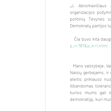
„J. Abromavičiaus 
organizacijos požym
politinių Tėvynės s
Demokratų partijos tuo
   Čia buvo kita d
p_r=787&p_k=1.html
   Mano valstybėje. Valstybėje, kurioje gyvenu ir norėčiau gyventi, vietos turėtų užtekti visiems. Ir 
Naisių gerbėjams, ir
ateitis priklauso n
išbandomas tolerancij
kurios mums gali le
demokratiją, kuri mums