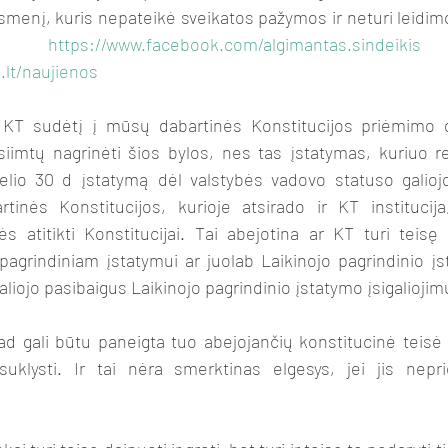
asmenį, kuris nepateikė sveikatos pažymos ir neturi leidimo 
a). 
https://www.facebook.com/algimantas.sindeikis
.lt/naujienos
iimtų nagrinėti šios bylos, nes tas įstatymas, kuriuo r
lio 30 d įstatymą dėl valstybės vadovo statuso galiojo 
inės Konstitucijos, kurioje atsirado ir KT institucija, 
ės atitikti Konstitucijai. Tai abejotina ar KT turi teisę t
pagrindiniam įstatymui ar juolab Laikinojo pagrindinio įs
galiojo pasibaigus Laikinojo pagrindinio įstatymo įsigaliojimu
uklysti. Ir tai nėra smerktinas elgesys, jei jis nepri