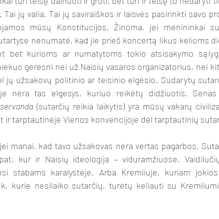
ai jų valia. Tai jų saviraiškos ir laisvės pasirinkti savo pro
ojamos mūsų Konstitucijos. Žinoma, jei menininkai suda
 sutartyse nenumatė, kad jie prieš koncertą likus kelioms di
sant bet kurioms ar numatytoms tokio atsisakymo sąlygo
 niekuo geresni nei už Naisių vasaros organizatorius, nei kit
 jų užsakovų politinio ar teisinio elgesio. Sudarytų sutar
bėje nėra tas elgesys, kuriuo reikėtų didžiuotis. Sena
 servanda
 (sutarčių reikia laikytis) yra mūsų vakarų civiliz
et ir tarptautinėje Vienos konvencijoje dėl tarptautinių suta
at, kur ir Naisių ideologija – viduramžiuose. Vaidilučių
si stabams karalystėje. Arba Kremliuje, kuriam jokios 
ek, kurie nesilaiko sutarčių, turėtų keliauti su Kremliumi