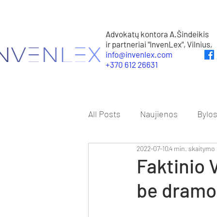
Advokatų kontora A.Šindeikis
ir partneriai "InvenLex", Vilnius,
info@invenlex.com
+370 612 26631
All Posts
Naujienos
Bylo
2022-07-10
4 min. skaitymo
Faktinio 
be dramo