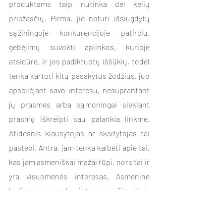
produktams taip nutinka dėl kelių 
priežasčių. Pirma, jie neturi išsiugdytų 
sąžiningoje konkurencijoje patirčių, 
gebėjimų suvokti aplinkos, kurioje 
atsidūrė, ir jos padiktuotų iššūkių, todėl 
tenka kartoti kitų pasakytus žodžius, juo 
apseilėjant savo interesu, nesuprantant 
jų prasmės arba sąmoningai siekiant 
prasmę iškreipti sau palankia linkme. 
Atidesnis klausytojas ar skaitytojas tai 
pastebi. Antra, jam tenka kalbėti apie tai, 
kas jam asmeniškai mažai rūpi, nors tai ir 
yra visuomenės interesas. Asmeninė 
karjera ar verslo interesas čia daug 
svarbesnis nei jo veiklos turinys. Trečia, 
jam reikia suvaidinti vaidmenį, kurį jam 