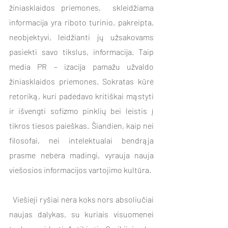
žiniasklaidos priemones,  skleidžiama  
informacija yra riboto turinio, pakreipta, 
neobjektyvi, leidžianti jų užsakovams 
pasiekti savo tikslus, informacija. Taip 
media PR – izacija pamažu užvaldo 
žiniasklaidos priemones. Sokratas kūrė 
retoriką, kuri padėdavo kritiškai mąstyti 
ir išvengti sofizmo pinklių bei leistis į 
tikros tiesos paieškas. Šiandien, kaip nei 
filosofai, nei intelektualai bendrąja 
prasme nebėra madingi, vyrauja nauja 
viešosios informacijos vartojimo kultūra.  
  Viešieji ryšiai nėra koks nors absoliučiai 
naujas dalykas, su kuriais visuomenei 