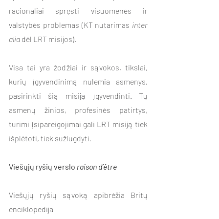
racionaliai spręsti visuomenės ir 
valstybės problemas (KT nutarimas 
inter 
alia
 dėl LRT misijos).
Visa tai yra žodžiai ir sąvokos, tikslai, 
kurių įgyvendinimą nulemia asmenys, 
pasirinkti šią misiją įgyvendinti. Tų 
asmenų žinios, profesinės patirtys, 
turimi įsipareigojimai gali LRT misiją tiek 
išplėtoti, tiek sužlugdyti. 
Viešųjų ryšių verslo 
raison d’être
Viešųjų ryšių sąvoką apibrėžia Britų 
enciklopedija 