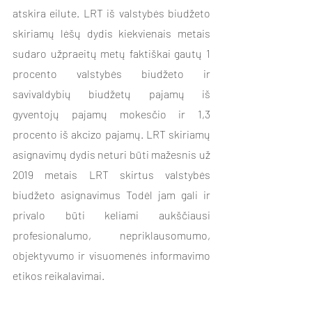
atskira eilute. 
LRT iš valstybės biudžeto 
skiriamų lėšų dydis kiekvienais metais 
sudaro užpraeitų metų faktiškai gautų 1 
procento valstybės biudžeto ir 
savivaldybių biudžetų pajamų iš 
gyventojų pajamų mokesčio ir 1,3 
procento iš akcizo pajamų. LRT skiriamų 
asignavimų dydis neturi būti mažesnis už 
2019 metais LRT skirtus valstybės 
biudžeto asignavimus
 Todėl jam gali ir 
privalo būti keliami aukščiausi 
profesionalumo, nepriklausomumo, 
objektyvumo ir visuomenės informavimo 
etikos reikalavimai. 