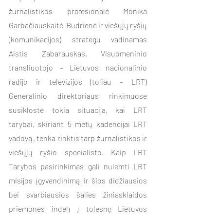
žurnalistikos profesionalė Monika 
Garbačiauskaitė-Budrienė ir viešųjų ryšių 
(komunikacijos) strategu vadinamas 
Aistis Zabarauskas.
 Visuomeninio 
transliuotojo – Lietuvos nacionalinio 
radijo ir televizijos (toliau – LRT) 
Generalinio direktoriaus rinkimuose 
susiklostė tokia situacija, kai LRT 
tarybai, skiriant 5 metų kadencijai LRT 
vadovą, tenka rinktis tarp žurnalistikos ir 
viešųjų ryšio specialisto. Kaip LRT 
Tarybos pasirinkimas gali nulemti LRT 
misijos įgyvendinimą ir šios didžiausios 
bei svarbiausios šalies žiniasklaidos 
priemonės indėlį į tolesnę Lietuvos 