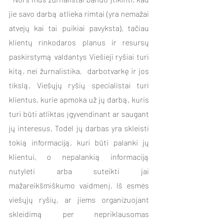
jie savo darbą atlieka rimtai (yra nemažai 
atvejų kai tai puikiai pavyksta), tačiau 
klientų rinkodaros planus ir resursų 
paskirstymą valdantys Viešieji ryšiai turi 
kitą, nei žurnalistika,  darbotvarkę ir jos 
tikslą. Viešųjų ryšių specialistai turi 
klientus, kurie apmoka už jų darbą, kuris 
turi būti atliktas įgyvendinant ar saugant 
jų interesus. Todėl jų darbas yra skleisti 
tokią informaciją, kuri būti palanki jų 
klientui, o nepalankią informaciją 
nutylėti arba suteikti jai 
mažareikšmiškumo vaidmenį. Iš esmės 
viešųjų ryšių, ar jiems organizuojant 
skleidimą per nepriklausomas 