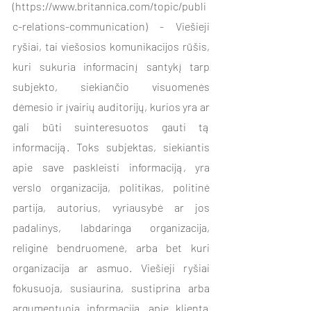
(https://www.britannica.com/topic/publi
c-relations-communication) - Viešieji 
ryšiai, tai viešosios komunikacijos rūšis, 
kuri sukuria informacinį santykį tarp 
subjekto, siekiančio visuomenės 
dėmesio ir įvairių auditorijų, kurios yra ar 
gali būti suinteresuotos gauti tą 
informaciją. Toks subjektas, siekiantis 
apie save paskleisti informaciją, yra 
verslo organizacija, politikas, politinė 
partija, autorius, vyriausybė ar jos 
padalinys, labdaringa organizacija, 
religinė bendruomenė, arba bet kuri 
organizacija ar asmuo. Viešieji ryšiai 
fokusuoja, susiaurina, sustiprina arba 
argumentuoja informaciją apie klientą 