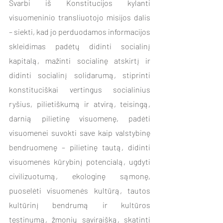
Svarbi iš Konstitucijos kylanti 
visuomeninio transliuotojo misijos dalis 
– siekti, kad jo perduodamos informacijos 
skleidimas padėtų didinti socialinį 
kapitalą, mažinti socialinę atskirtį ir 
didinti socialinį solidarumą, stiprinti 
konstituciškai vertingus socialinius 
ryšius, pilietiškumą ir atvirą, teisingą, 
darnią pilietinę visuomenę, padėti 
visuomenei suvokti save kaip valstybinę 
bendruomenę – pilietinę tautą, didinti 
visuomenės kūrybinį potencialą, ugdyti 
civilizuotumą, ekologinę sąmonę, 
puoselėti visuomenės kultūrą, tautos 
kultūrinį bendrumą ir kultūros 
tęstinumą, žmonių saviraišką, skatinti 