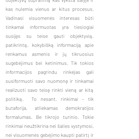
kas nulemia vienus ar kitus procesus.   
Vadinasi visuomenės interesas būti 
tinkamai informuotas yra tiesiogiai 
susijęs su teise gauti objektyvią, 
patikrintą, kokybišką informaciją apie 
renkamus asmenis ir jų tikruosius 
sugebėjimus bei ketinimus. Tik tokios 
informacijos pagrindu rinkėjas gali 
susiformuoti savo nuomonę ir tinkamai 
realizuoti savo teisę rinkti vieną ar kitą 
politiką.  To nesant, rinkimai – tik 
butaforija, atliekamas demokratijos 
formalumas. Be tikrojo turinio. Tokie 
rinkimai neužtikrina nei šalies vystymosi, 
nei visuomenės gebėjimo kaupti patirtį ir 