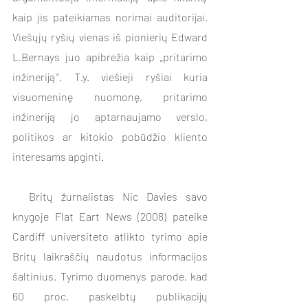
kaip jis pateikiamas norimai auditorijai. 
Viešųjų ryšių vienas iš pionierių Edward 
L.Bernays juo apibrėžia kaip „pritarimo 
inžineriją“. T.y. viešieji ryšiai kuria 
visuomeninę nuomonę, pritarimo 
inžineriją jo aptarnaujamo verslo, 
politikos ar kitokio pobūdžio kliento 
interesams apginti.   
  Britų žurnalistas Nic Davies savo 
knygoje Flat Eart News (2008) pateikė  
Cardiff universiteto atlikto tyrimo apie 
Britų laikraščių naudotus informacijos 
šaltinius. Tyrimo duomenys parodė, kad 
60 proc. paskelbtų publikacijų 