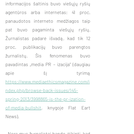
informacijos šaltinis buvo viešųjų ryšių 
agentūros arba internetas; 41 proc. 
panaudotos interneto medžiagos taip 
pat buvo pagaminta viešųjų ryšių. 
Žurnalistas padarė išvadą, kad tik 12 
proc. publikacijų buvo parengtos 
žurnalistų. Šis fenomenas buvo 
pavadintas „media PR – izacija“ (daugiau 
apie šį tyrimą 
https://www.mediaethicsmagazine.com/i
ndex.php/browse-back-issues/145-
spring-2013/3998865-is-the-pr-ization-
of-media-bullshit
, knygoje Flat Eart 
News).  
  Nors mus žurnalistai bando įtikinti, kad 