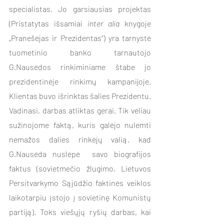
specialistas. Jo garsiausias projektas 
(Pristatytas išsamiai 
inter alia
 knygoje 
„Pranešėjas ir Prezidentas“) yra tarnystė 
tuometinio banko tarnautojo     
G.Nausėdos rinkiminiame štabe jo 
prezidentinėje rinkimų kampanijoje. 
Klientas buvo išrinktas šalies Prezidentu. 
Vadinasi, darbas atliktas gerai. Tik vėliau 
sužinojome faktą, kuris galėjo nulemti 
nemažos dalies rinkėjų valią, kad 
G.Nausėda nuslėpė  savo biografijos 
faktus (sovietmečio žlugimo, Lietuvos 
Persitvarkymo Sąjūdžio faktinės veiklos 
laikotarpiu įstojo į sovietinę Komunistų 
partiją). Toks viešųjų ryšių darbas, kai 