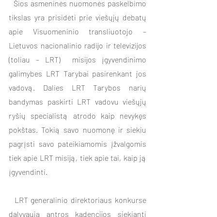
  Šios asmeninės nuomonės paskelbimo 
tikslas yra prisidėti prie viešųjų debatų 
apie Visuomeninio transliuotojo – 
Lietuvos nacionalinio radijo ir televizijos 
(toliau – LRT)  misijos įgyvendinimo 
galimybes LRT Tarybai pasirenkant jos 
vadovą. Dalies LRT Tarybos narių 
bandymas paskirti LRT vadovu viešųjų 
ryšių specialistą atrodo kaip nevykęs 
pokštas. Tokią savo nuomonę ir siekiu 
pagrįsti savo pateikiamomis įžvalgomis 
tiek apie LRT misiją, tiek apie tai, kaip ją 
įgyvendinti.   
  LRT generalinio direktoriaus konkurse 
dalyvauja antros kadencijos siekianti 