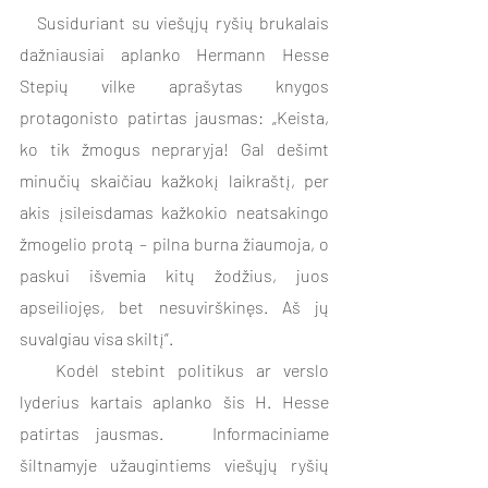
   Susiduriant su viešųjų ryšių brukalais 
dažniausiai aplanko Hermann Hesse 
Stepių vilke aprašytas knygos 
protagonisto patirtas jausmas: „Keista, 
ko tik žmogus nepraryja! Gal dešimt 
minučių skaičiau kažkokį laikraštį, per 
akis įsileisdamas kažkokio neatsakingo 
žmogelio protą – pilna burna žiaumoja, o 
paskui išvemia kitų žodžius, juos 
apseiliojęs, bet nesuvirškinęs. Aš jų 
suvalgiau visa skiltį”. 
   Kodėl stebint politikus ar verslo 
lyderius kartais aplanko šis H. Hesse 
patirtas jausmas.   Informaciniame 
šiltnamyje užaugintiems viešųjų ryšių 