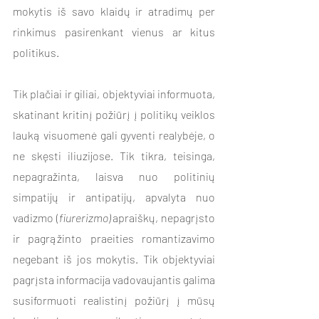
mokytis iš savo klaidų ir atradimų per 
rinkimus pasirenkant vienus ar kitus 
politikus.
Tik plačiai ir giliai, objektyviai informuota, 
skatinant kritinį požiūrį į politikų veiklos 
lauką visuomenė gali gyventi realybėje, o 
ne skęsti iliuzijose. Tik tikra, teisinga, 
nepagražinta, laisva nuo politinių 
simpatijų ir antipatijų, apvalyta nuo 
vadizmo (
fiurerizmo)
 apraiškų, nepagrįsto 
ir pagrąžinto praeities romantizavimo 
negebant iš jos mokytis. Tik objektyviai 
pagrįsta informacija vadovaujantis galima 
susiformuoti realistinį požiūrį į mūsų 