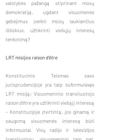
valstybės pažangą stiprinant mūsų 
demokratiją, ugdant visuomenės 
gebėjimus įveikti mūsų laukiančius 
iššūkius, užtikrinti viešųjų interesų 
tenkinimą? 
LRT
misijos
 raison d’être
Konstitucinis Teismas savo 
jurisprudencijoje yra taip suformulavęs 
LRT misiją: Visuomeninio transliuotojo 
raison d’être
 yra užtikrinti viešąjį interesą 
– Konstitucijoje įtvirtintą, jos ginamą ir 
saugomą visuomenės interesą būti 
informuotai. Visų radijo ir televizijos 
transliuotojų, visuomeninio taip pat, 