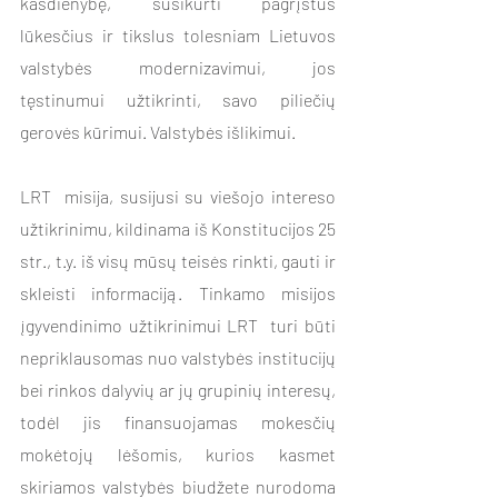
kasdienybę, susikurti pagrįstus 
lūkesčius ir tikslus tolesniam Lietuvos 
valstybės modernizavimui, jos 
tęstinumui užtikrinti, savo piliečių 
gerovės kūrimui. Valstybės išlikimui. 
LRT  misija, susijusi su viešojo intereso 
užtikrinimu, kildinama iš Konstitucijos 25 
str., t.y. iš visų mūsų teisės rinkti, gauti ir 
skleisti informaciją. Tinkamo misijos 
įgyvendinimo užtikrinimui LRT
 turi būti 
nepriklausomas nuo valstybės institucijų 
bei rinkos dalyvių ar jų grupinių interesų, 
todėl jis finansuojamas mokesčių 
mokėtojų lėšomis, kurios kasmet 
skiriamos valstybės biudžete nurodoma 