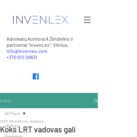
Advokatų kontora A.Šindeikis ir
partneriai "InvenLex", Vilnius,
info@invenlex.com
+370 612 26631
Įrašas
All Posts
2023-06-01
18 min. skaitymo
All Posts
Koks LRT vadovas gali
Naujienos