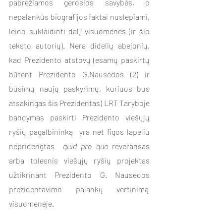
pabrėžiamos gerosios savybės, o 
nepalankūs biografijos faktai nuslepiami, 
leido suklaidinti dalį visuomenės (ir šio 
teksto autorių). Nėra didelių abejonių, 
kad Prezidento atstovų (esamų paskirtų 
būtent Prezidento G.Nausėdos (2) ir 
būsimų naujų paskyrimų, kuriuos bus 
atsakingas šis Prezidentas) LRT Taryboje 
bandymas paskirti Prezidento viešųjų 
ryšių pagalbininką  yra net figos lapeliu 
nepridengtas  
quid pro quo
 reveransas 
arba tolesnis viešųjų ryšių projektas 
užtikrinant Prezidento G. Nausėdos 
prezidentavimo palankų vertinimą 
visuomenėje.  