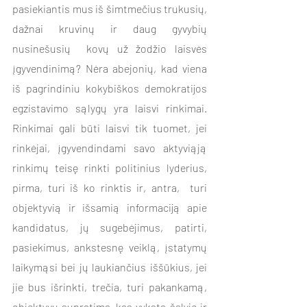
pasiekiantis mus iš šimtmečius trukusių, 
dažnai kruvinų ir daug gyvybių 
nusinešusių  kovų už žodžio laisvės 
įgyvendinimą? Nėra abejonių, kad viena 
iš pagrindiniu kokybiškos demokratijos 
egzistavimo sąlygų yra laisvi rinkimai. 
Rinkimai gali būti laisvi tik tuomet, jei 
rinkėjai, įgyvendindami savo aktyviąją 
rinkimų teisę rinkti politinius lyderius, 
pirma, turi iš ko rinktis ir, antra,  turi 
objektyvią ir išsamią informaciją apie 
kandidatus, jų sugebėjimus, patirti, 
pasiekimus, ankstesnę veiklą, įstatymų 
laikymąsi bei jų laukiančius iššūkius, jei 
jie bus išrinkti, trečia, turi pakankamą, 
objektyvų supratimą kas vyksta šalyje ir 