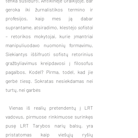
tenka susidurti. Antikinėje Graikijoje, dar 
geroka iki žurnalistikos termino ir 
profesijos, kaip mes ją dabar 
suprantame, atsiradimo, klestėjo 
sofistai
– retorikos mokytojai, kurie įmantriai 
manipuliuodavo nuomonių formavimu. 
Siekiantys iššifruoti sofistų retorinius 
gražbyliavimus kreipdavosi į filosofus 
pagalbos. Kodėl? Pirma, todėl, kad jie 
gerbė 
tiesą
. Sokratas nesiekdamas nei 
turtų, nei garbės  
 Vienas iš realių pretendentų į LRT 
vadovus, pirmuose rinkimuose surinkęs 
pusę LRT Tarybos narių balsų, yra 
pristatomas kaip viešųjų ryšių 