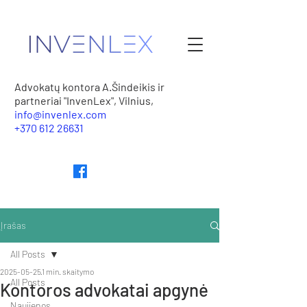
Advokatų kontora A.Šindeikis ir
partneriai "InvenLex", Vilnius,
info@invenlex.com
+370 612 26631
Įrašas
All Posts
2025-05-25
1 min. skaitymo
All Posts
Kontoros advokatai apgynė
Naujienos