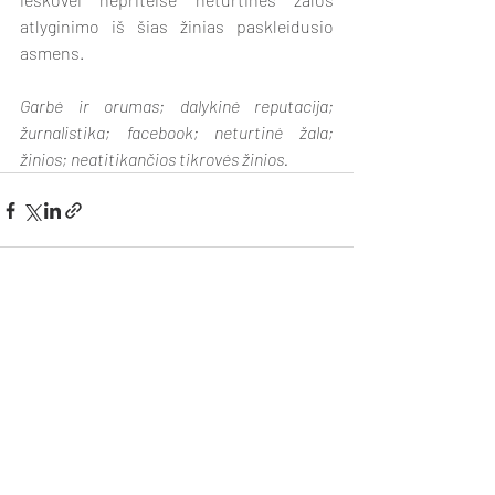
atlyginimo iš šias žinias paskleidusio 
asmens.
Garbė ir orumas; dalykinė reputacija; 
žurnalistika; facebook; neturtinė žala; 
žinios; neatitikančios tikrovės žinios.
Naujausi įrašai
Rodyti viską