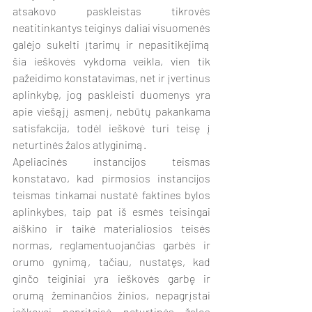
atsakovo paskleistas tikrovės 
neatitinkantys teiginys daliai visuomenės 
galėjo sukelti įtarimų ir nepasitikėjimą 
šia ieškovės vykdoma veikla, vien tik 
pažeidimo konstatavimas, net ir įvertinus 
aplinkybę, jog paskleisti duomenys yra 
apie viešąjį asmenį, nebūtų pakankama 
satisfakcija, todėl ieškovė turi teisę į 
neturtinės žalos atlyginimą.
Apeliacinės instancijos teismas 
konstatavo, kad pirmosios instancijos 
teismas tinkamai nustatė faktines bylos 
aplinkybes, taip pat iš esmės teisingai 
aiškino ir taikė materialiosios teisės 
normas, reglamentuojančias garbės ir 
orumo gynimą, tačiau, nustatęs, kad 
ginčo teiginiai yra ieškovės garbę ir 
orumą žeminančios žinios, nepagrįstai 
ieškovei nepriteisė neturtinės žalos 