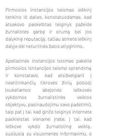
Pirmosios instancijos teismas ieškinį 
tenkino iš dalies, konstatuodamas, kad 
atsakovo paskelbtas teiginys pažeidė 
žurnalistės garbę ir orumą bei jos 
dalykinę reputaciją, tačiau atmetė ieškinį 
dalyje dėl neturtinės žalos atlyginimo.
Apeliacinės instancijos teismas pakeitė 
pirmosios isntancijos teismo sprendimą 
ir konstatavo, kad atsižvelgiant į 
neatitinkančių tikrovės žinių pobūdį 
(sukeliamos abejonės ieškovės 
vykdomos žurnalistinės veiklos 
objektyvu, pasinaudojimu savo padėtimi), 
taip pat į tai, kad ginčo teiginys internete 
paskleistas viename įraše, į tai, kad 
ieškovė vykdo žurnalistinę veiklą, 
susijusią su visuomenės informavimu, o 