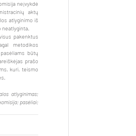
omisija neįvykdė 
stracinių aktų 
los atlyginimo iš 
 neatlyginta.
visus pakenktus 
gal metodikos 
 pasėliams būtų 
reiškėjas prašo 
s, kuri, teismo 
ės.
os atlyginimas; 
misija; pasėliai; 