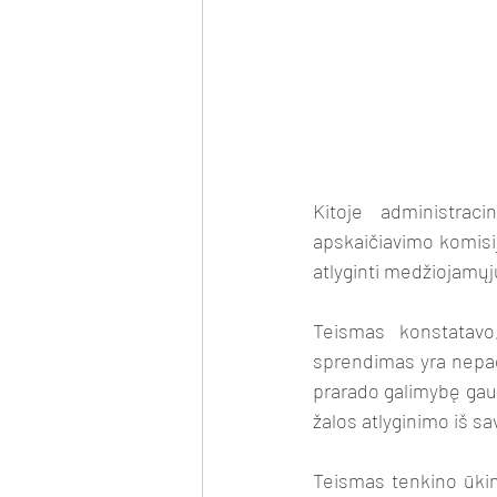
Kitoje administrac
apskaičiavimo komisij
atlyginti medžiojamų
Teismas konstatavo,
sprendimas yra nepagr
prarado galimybę gaut
žalos atlyginimo iš sa
Teismas tenkino ūkin