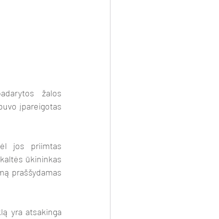
adarytos žalos 
buvo įpareigotas 
l jos priimtas 
kaltės ūkininkas 
ismą praššydamas 
ą yra atsakinga 