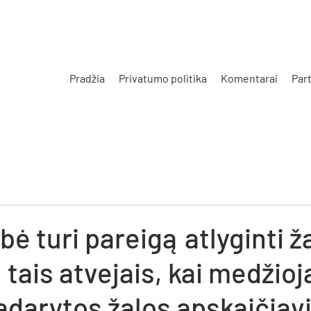
Pradžia
Privatumo politika
Komentarai
Part
s
bė turi pareigą atlyginti ž
, tais atvejais, kai medžio
adarytos žalos apskaičia