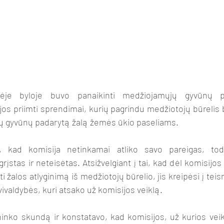
inėje byloje buvo panaikinti medžiojamųjų gyvūnų p
os priimti sprendimai, kurių pagrindu medžiotojų būrelis 
jų gyvūnų padarytą žalą žemės ūkio paseliams.
 kad komisija netinkamai atliko savo pareigas, todė
įstas ir neteisėtas. Atsižvelgiant į tai, kad dėl komisijos 
i žalos atlyginimą iš medžiotojų būrelio, jis kreipėsi į te
vivaldybės, kuri atsako už komisijos veiklą.
inko skundą ir konstatavo, kad komisijos, už kurios veikl