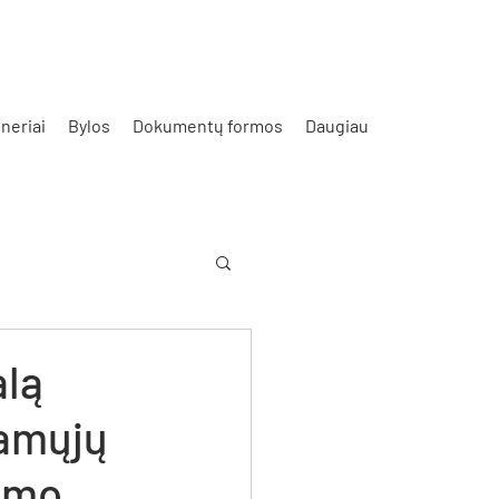
neriai
Bylos
Dokumentų formos
Daugiau
alą
jamųjų
vimo