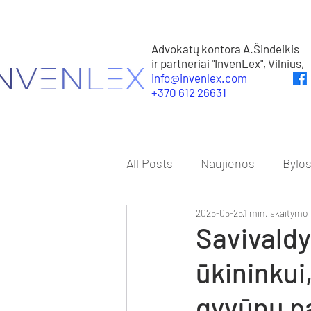
Advokatų kontora A.Šindeikis
ir partneriai "InvenLex", Vilnius,
info@invenlex.com
+370 612 26631
All Posts
Naujienos
Bylo
2025-05-25
1 min. skaitymo
Savivaldy
ūkininkui
gyvūnų p