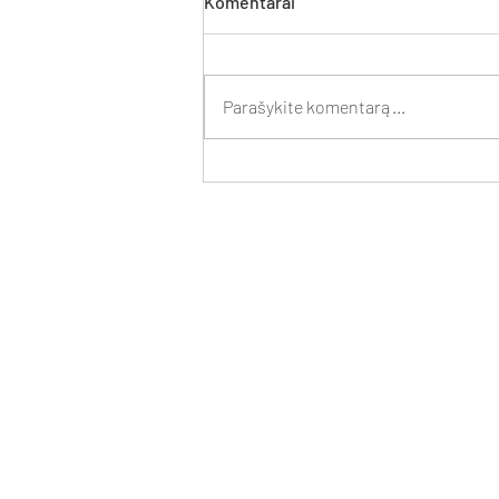
Komentarai
Parašykite komentarą...
Kontoros advokatai apgynė
medžiotojo, nesančio
medžiotojų būrelio nariu,
teisę medžioti svečio
teisėmis