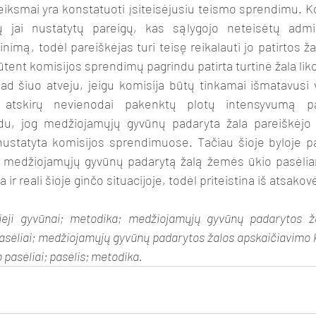
eiksmai yra konstatuoti įsiteisėjusiu teismo sprendimu. K
 jai nustatytų pareigų, kas sąlygojo neteisėtų admini
nimą, todėl pareiškėjas turi teisę reikalauti jo patirtos ža
tent komisijos sprendimų pagrindu patirta turtinė žala liko
d šiuo atveju, jeigu komisija būtų tinkamai išmatavusi 
 atskirų nevienodai pakenktų plotų intensyvumą pa
izdu, jog medžiojamųjų gyvūnų padaryta žala pareiškėjo
nustatyta komisijos sprendimuose. Tačiau šioje byloje pa
ur medžiojamųjų gyvūnų padarytą žalą žemės ūkio pasėliam
ir reali šioje ginčo situacijoje, todėl priteistina iš atsakov
ieji gyvūnai; metodika; medžiojamųjų gyvūnų padarytos žal
asėliai; medžiojamųjų gyvūnų padarytos žalos apskaičiavimo ko
pasėliai; pasėlis; metodika.