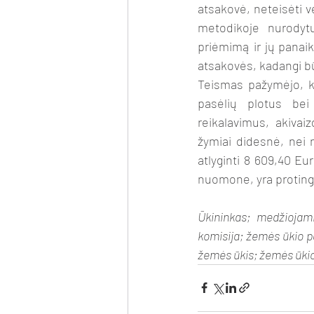
atsakovė, neteisėti v
metodikoje nurodytų
priėmimą ir jų panaiki
atsakovės, kadangi bū
Teismas pažymėjo, ka
pasėlių plotus bei
reikalavimus, akiva
žymiai didesnė, nei 
atlyginti 8 609,40 E
nuomone, yra protinga 
Ūkininkas; medžiojam
komisija; žemės ūkio p
žemės ūkis; žemės ūkio 