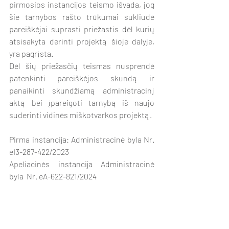
pirmosios instancijos teismo išvada, jog 
šie tarnybos rašto trūkumai sukliudė 
pareiškėjai suprasti priežastis dėl kurių 
atsisakyta derinti projektą šioje dalyje, 
yra pagrįsta.
Dėl šių priežasčių teismas nusprendė 
patenkinti pareiškėjos skundą ir 
panaikinti skundžiamą administracinį 
aktą bei įpareigoti tarnybą iš naujo 
suderinti vidinės miškotvarkos projektą.
Pirma instancija: Administracinė byla Nr. 
eI3-287-422/2023 
Apeliacinės instancija Administracinė 
byla  Nr. eA-622-821/2024