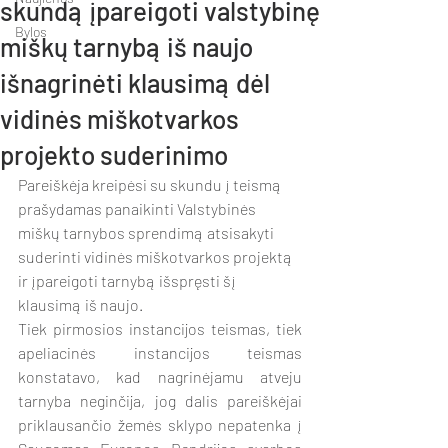
skundą įpareigoti valstybinę
Bylos
miškų tarnybą iš naujo
išnagrinėti klausimą dėl
vidinės miškotvarkos
projekto suderinimo
Pareiškėja kreipėsi su skundu į teismą 
prašydamas panaikinti Valstybinės 
miškų tarnybos sprendimą atsisakyti 
suderinti vidinės miškotvarkos projektą 
ir įpareigoti tarnybą išspręsti šį 
klausimą iš naujo.
Tiek pirmosios instancijos teismas, tiek 
apeliacinės instancijos teismas 
konstatavo, kad nagrinėjamu atveju 
tarnyba neginčija, jog dalis pareiškėjai 
priklausančio žemės sklypo nepatenka į 