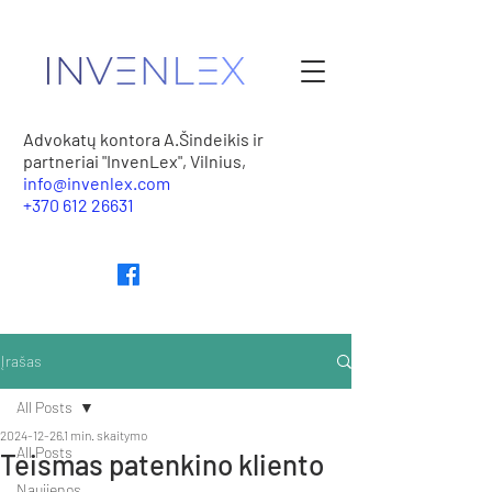
Advokatų kontora A.Šindeikis ir
partneriai "InvenLex", Vilnius,
info@invenlex.com
+370 612 26631
Įrašas
All Posts
2024-12-26
1 min. skaitymo
All Posts
Teismas patenkino kliento
Naujienos