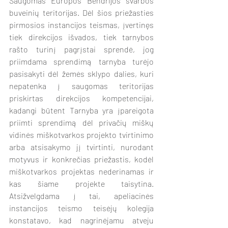
Saugomas Europos Bendrijos svarbos 
buveinių teritorijas. Dėl šios priežasties 
pirmosios instancijos teismas, įvertinęs 
tiek direkcijos išvados, tiek tarnybos 
rašto turinį pagrįstai sprendė, jog 
priimdama sprendimą tarnyba turėjo 
pasisakyti dėl žemės sklypo dalies, kuri 
nepatenka į saugomas teritorijas 
priskirtas direkcijos kompetencijai, 
kadangi būtent Tarnyba yra įpareigota 
priimti sprendimą dėl privačių miškų 
vidinės miškotvarkos projekto tvirtinimo 
arba atsisakymo jį tvirtinti, nurodant 
motyvus ir konkrečias priežastis, kodėl 
miškotvarkos projektas nederinamas ir 
kas šiame projekte taisytina. 
Atsižvelgdama į tai, apeliacinės 
instancijos teismo teisėjų kolegija 
konstatavo, kad nagrinėjamu atveju 