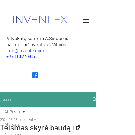
Advokatų kontora A.Šindeikis ir
partneriai "InvenLex", Vilnius,
info@invenlex.com
+370 612 26631
Įrašas
All Posts
2024-12-28
1 min. skaitymo
All Posts
Teismas skyrė baudą už
Naujienos