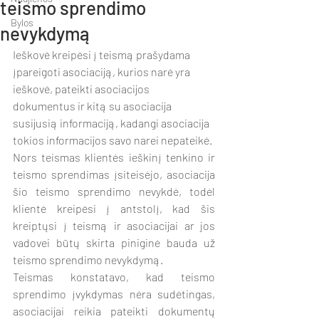
teismo sprendimo
Bylos
nevykdymą
Ieškovė kreipėsi į teismą prašydama 
įpareigoti asociaciją, kurios narė yra 
ieškovė, pateikti asociacijos 
dokumentus ir kitą su asociacija 
susijusią informaciją, kadangi asociacija 
tokios informacijos savo narei nepateikė.
Nors teismas klientės ieškinį tenkino ir 
teismo sprendimas įsiteisėjo, asociacija 
šio teismo sprendimo nevykdė, todėl 
klientė kreipėsi į antstolį, kad šis 
kreiptųsi į teismą ir asociacijai ar jos 
vadovei būtų skirta piniginė bauda už 
teismo sprendimo nevykdymą.
Teismas konstatavo, kad teismo 
sprendimo įvykdymas nėra sudėtingas, 
asociacijai reikia pateikti dokumentų 