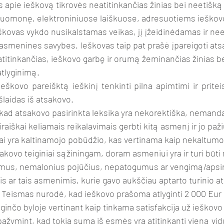
pie ieškovą tikrovės neatitinkančias žinias bei neetišką i
nuomonę, elektroniniuose laiškuose, adresuotiems ieško
ovas vykdo nusikalstamas veikas, jį įžeidinėdamas ir neet
smenines savybes. Ieškovas taip pat prašė įpareigoti ats
titinkančias, ieškovo garbę ir orumą žeminančias žinias bei
atlyginimą.
kovo pareišktą ieškinį tenkinti pilna apimtimi ir priteis
išlaidas iš atsakovo.
ad atsakovo pasirinkta leksika yra nekorektiška, nemandag
iškai keliamais reikalavimais gerbti kitą asmenį ir jo paži
iniai yra kaltinamojo pobūdžio, kas vertinama kaip nekaltum
akovo teiginiai sąžiningam, doram asmeniui yra ir turi būt
imus, nemalonius pojūčius, nepatogumus ar vengimą/apsir
s ar tais asmenimis, kurie gavo aukščiau aptarto turinio a
. Teismas nurodė, kad ieškovo prašoma atlyginti 2 000 Eur 
 ginčo byloje vertinant kaip tinkama satisfakcija už ieškovo 
ymint, kad tokia suma iš esmės yra atitinkanti vieną vidu