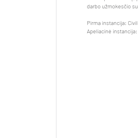
darbo užmokesčio s
Pirma instancija: Civi
Apeliacinė instancija: