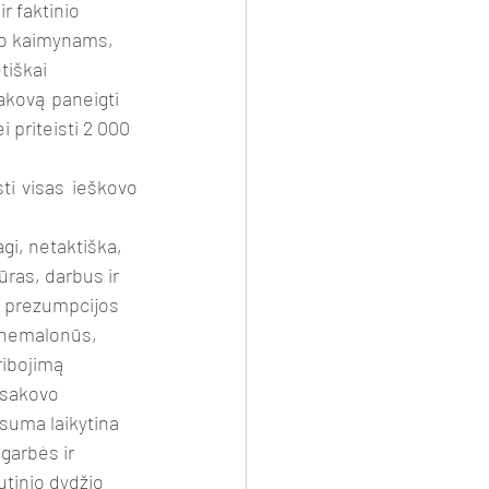
r faktinio 
vo kaimynams, 
iškai 
akovą paneigti 
 priteisti 2 000 
ti visas ieškovo 
i, netaktiška, 
ūras, darbus ir 
o prezumpcijos 
i nemalonūs, 
ibojimą 
tsakovo 
suma laikytina 
garbės ir 
tinio dydžio 