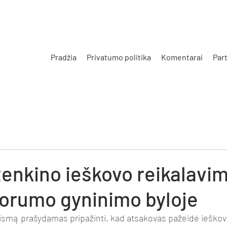
Pradžia
Privatumo politika
Komentarai
Part
s
enkino ieškovo reikalavi
 orumo gyninimo byloje
eismą prašydamas pripažinti, kad atsakovas pažeidė ieškovo