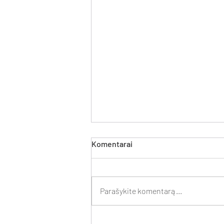
Komentarai
Parašykite komentarą...
Kontoros advokatai apgynė