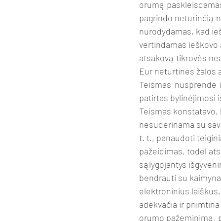
orumą paskleisdamas a
pagrindo neturinčią 
nurodydamas, kad iešk
vertindamas ieškovo a
atsakovą tikrovės nea
Eur neturtinės žalos 
Teismas nusprendė ieš
patirtas bylinėjimosi 
Teismas konstatavo, k
nesuderinama su savira
t. t., panaudoti teig
pažeidimas, todėl ats
sąlygojantys išgyven
bendrauti su kaimynai
elektroninius laiškus
adekvačia ir priimtina
orumo pažeminimą, paž