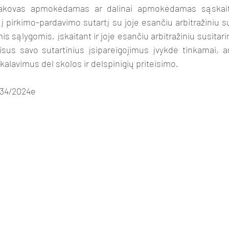
sakovas apmokėdamas ar dalinai apmokėdamas sąskaita
irkimo-pardavimo sutartį su joje esančiu arbitražiniu su
s sąlygomis, įskaitant ir joje esančiu arbitražiniu susitari
isus savo sutartinius įsipareigojimus įvykdė tinkamai, a
kalavimus dėl skolos ir delspinigių priteisimo.
0134/2024e