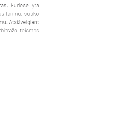
s, kuriose yra 
sitarimu, sutiko 
mu. Atsižvelgiant 
rbitražo teismas 