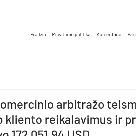
Pradžia
Privatumo politika
Komentarai
Part
s
komercinio arbitražo teis
 kliento reikalavimus ir pr
vo 172 051,94 USD