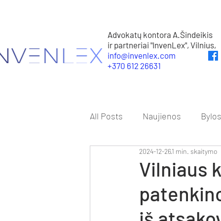
Advokatų kontora A.Šindeikis
ir partneriai "InvenLex", Vilnius,
info@invenlex.com
+370 612 26631
All Posts
Naujienos
Bylo
2024-12-26
1 min. skaitymo
Vilniaus 
patenkino
iš atsako