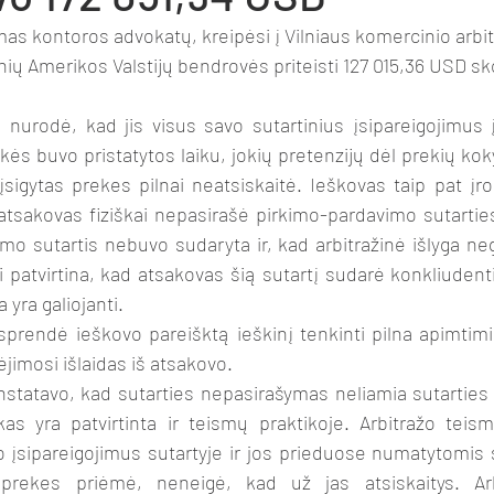
as kontoros advokatų, kreipėsi į Vilniaus komercinio arbi
ių Amerikos Valstijų bendrovės priteisti 127 015,36 USD sko
 nurodė, kad jis visus savo sutartinius įsipareigojimus 
kės buvo pristatytos laiku, jokių pretenzijų dėl prekių ko
sigytas prekes pilnai neatsiskaitė. Ieškovas taip pat įro
atsakovas fiziškai nepasirašė pirkimo-pardavimo sutarties
mo sutartis nebuvo sudaryta ir, kad arbitražinė išlyga nega
i patvirtina, kad atsakovas šią sutartį sudarė konkliudenti
a yra galiojanti.
prendė ieškovo pareišktą ieškinį tenkinti pilna apimtimi ir
ėjimosi išlaidas iš atsakovo.
statavo, kad sutarties nepasirašymas neliamia sutarties n
s yra patvirtinta ir teismų praktikoje. Arbitražo teis
 įsipareigojimus sutartyje ir jos prieduose numatytomis s
prekes priėmė, neneigė, kad už jas atsiskaitys. Arb