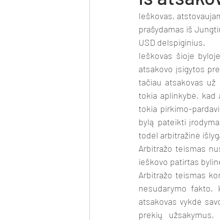
Ieškovas, atstovaujam
prašydamas iš Jungtin
USD delspiginius.
Ieškovas šioje byloje
atsakovo įsigytos pre
tačiau atsakovas už į
tokia aplinkybė, kad 
tokia pirkimo-pardavi
bylą pateikti įrodyma
todėl arbitražinė išlyg
Arbitražo teismas nus
ieškovo patirtas bylin
Arbitražo teismas kon
nesudarymo fakto, ka
atsakovas vykdė savo
prekių užsakymus, 