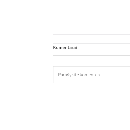
Komentarai
Parašykite komentarą...
Kontoros advokatai apgynė
medžiotojo, nesančio
medžiotojų būrelio nariu,
teisę medžioti svečio
teisėmis