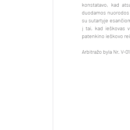
konstatavo, kad at
duodamos nuorodos į p
su sutartyje esančiomi
į tai, kad ieškovas v
patenkino ieškovo rei
Arbitražo byla Nr. V-