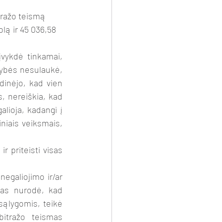
tražo teismą 
lą ir 45 036,58 
įvykdė tinkamai, 
kybės nesulaukė, 
dinėjo, kad vien 
, nereiškia, kad 
lioja, kadangi į 
niais veiksmais, 
 priteisti visas 
egaliojimo ir/ar 
mas nurodė, kad 
ąlygomis, teikė 
itražo teismas 