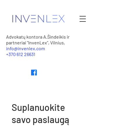
Advokatų kontora A.Šindeikis ir
partneriai "InvenLex", Vilnius,
info@invenlex.com
+370 612 26631
Suplanuokite
savo paslaugą