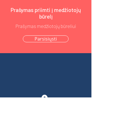
Prašymas priimti į medžiotojų
būrelį
Prašymas medžiotojų būreliui
Parsisiųsti
0
3
Pranešimas apie neteisėtai