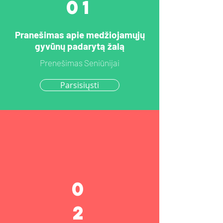
01
Pranešimas apie medžiojamųjų
gyvūnų padarytą žalą
Prenešimas Seniūnijai
Parsisiųsti
0
2