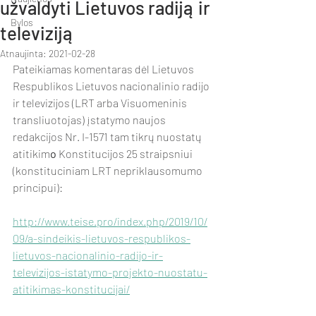
užvaldyti Lietuvos radiją ir
Bylos
televiziją
Atnaujinta:
2021-02-28
Pateikiamas komentaras dėl Lietuvos 
Respublikos Lietuvos nacionalinio radijo 
ir televizijos (LRT arba Visuomeninis 
transliuotojas) įstatymo naujos 
redakcijos Nr. I-1571 tam tikrų nuostatų 
atitikim
o
 Konstitucijos 25 straipsniui 
(konstituciniam LRT nepriklausomumo 
principui):
http://www.teise.pro/index.php/2019/10/
09/a-sindeikis-lietuvos-respublikos-
lietuvos-nacionalinio-radijo-ir-
televizijos-istatymo-projekto-nuostatu-
atitikimas-konstitucijai/