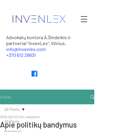
Advokatų kontora A.Šindeikis ir
partneriai "InvenLex", Vilnius,
info@invenlex.com
+370 612 26631
Įrašas
All Posts
2019-09-01
1 min. skaitymo
All Posts
Apie politikų bandymus
Naujienos